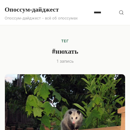
Опоссум-дайджест
Опоссум-дайджест - всё об опоссумах
ТЕГ
#нюхать
1 запись