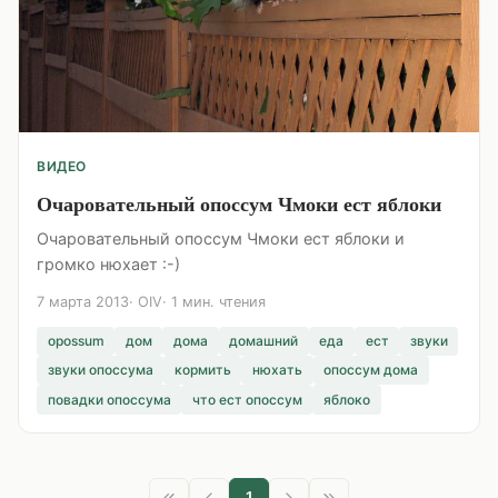
ВИДЕО
Очаровательный опоссум Чмоки ест яблоки
Очаровательный опоссум Чмоки ест яблоки и
громко нюхает :-)
7 марта 2013
OIV
1 мин. чтения
opossum
дом
дома
домашний
еда
ест
звуки
звуки опоссума
кормить
нюхать
опоссум дома
повадки опоссума
что ест опоссум
яблоко
1