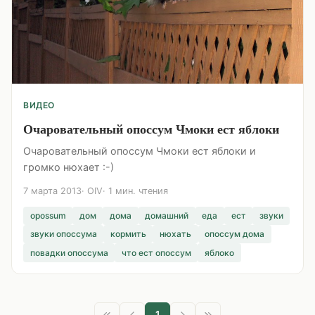
ВИДЕО
Очаровательный опоссум Чмоки ест яблоки
Очаровательный опоссум Чмоки ест яблоки и
громко нюхает :-)
7 марта 2013
OIV
1 мин. чтения
opossum
дом
дома
домашний
еда
ест
звуки
звуки опоссума
кормить
нюхать
опоссум дома
повадки опоссума
что ест опоссум
яблоко
1