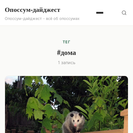
Опоссум-дайджест
Опоссум-дайджест - всё об опоссумах
ТЕГ
#дома
1 запись