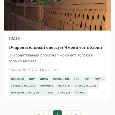
ВИДЕО
Очаровательный опоссум Чмоки ест яблоки
Очаровательный опоссум Чмоки ест яблоки и
громко нюхает :-)
7 марта 2013
OIV
1 мин. чтения
opossum
дом
дома
домашний
еда
ест
звуки
звуки опоссума
кормить
нюхать
опоссум дома
повадки опоссума
что ест опоссум
яблоко
1