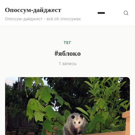
Опоссум-дайджест
Опоссум-дайджест - всё об опоссумах
ТЕГ
#яблоко
1 запись