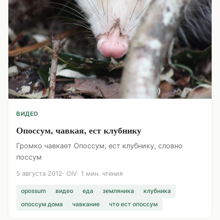
ВИДЕО
Опоссум, чавкая, ест клубнику
Громко чавкает Опоссум, ест клубнику, словно
поссум
5 августа 2012
OIV
1 мин. чтения
opossum
видео
еда
земляника
клубника
опоссум дома
чавкание
что ест опоссум