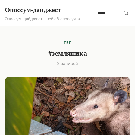
Опоссум-дайджест
Опоссум-дайджест - всё об опоссумах
ТЕГ
#земляника
2 записей