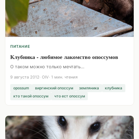
ПИТАНИЕ
Клубника - любимое лакомство опоссумов
О таком можно только мечтать...
9 августа 2012
OIV
1 мин. чтения
opossum
виргинский опоссум
земляника
клубника
кто такой опоссум
что ест опоссум