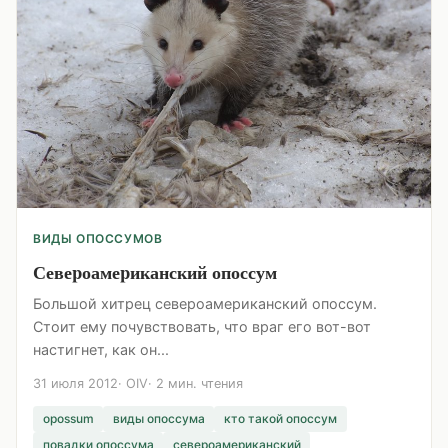
ВИДЫ ОПОССУМОВ
Севеpоамеpиканский опоссум
Большой хитрец североамериканский опоссум.
Стоит ему почувствовать, что враг его вот-вот
настигнет, как он...
31 июля 2012
OIV
2 мин. чтения
opossum
виды опоссума
кто такой опоссум
повадки опоссума
североамериканский