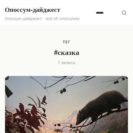
Опоссум-дайджест
Опоссум-дайджест - всё об опоссумах
ТЕГ
#сказка
1 запись