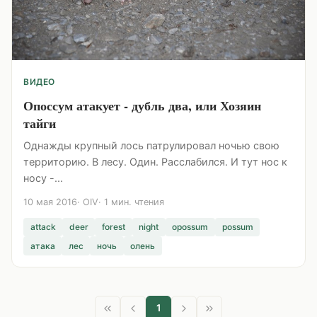
ВИДЕО
Опоссум атакует - дубль два, или Хозяин
тайги
Однажды крупный лось патрулировал ночью свою
территорию. В лесу. Один. Расслабился. И тут нос к
носу -...
10 мая 2016
OIV
1 мин. чтения
attack
deer
forest
night
opossum
possum
атака
лес
ночь
олень
1