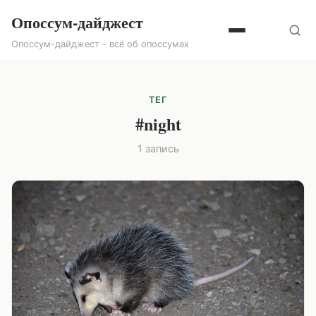
Опоссум-дайджест
Опоссум-дайджест - всё об опоссумах
ТЕГ
#night
1 запись