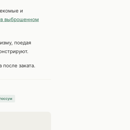
секомые и
 в выброшенном
изму, поедая
онстрируют.
 после заката.
опоссум