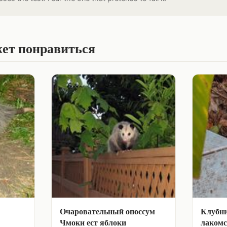
ет понравиться
Очаровательный опоссум
Клубни
Чмоки ест яблоки
лакомс