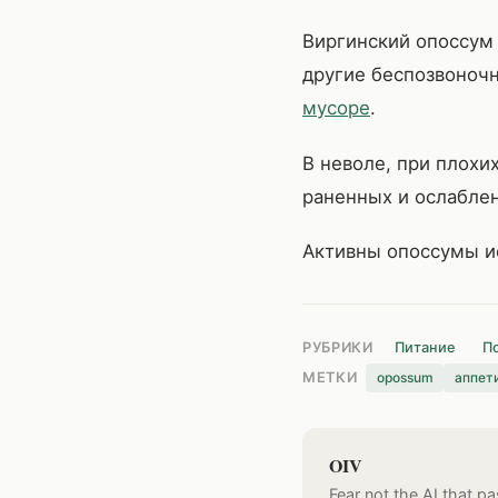
Виргинский опоссум 
другие беспозвоночн
мусоре
.
В неволе, при плохи
раненных и ослаблен
Активны опоссумы ис
РУБРИКИ
Питание
П
opossum
аппет
МЕТКИ
OIV
Fear not the AI that pas