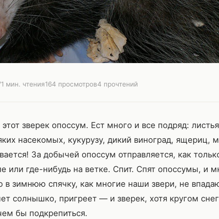
V
1 мин. чтения
164 просмотров
4 прочтений
тот зверек опоссум. Ест много и все подряд: листья
сяких насекомых, кукурузу, дикий виноград, ящериц, 
вается! За добычей опоссум отправляется, как только
е или где-нибудь на ветке. Спит. Спят опоссумы, и м
опоссум
о в зимнюю спячку, как многие наши звери, не впадаю
ет солнышко, пригреет — и зверек, хотя кругом снег
лив этот зверек опоссум. Ест много и все подряд
чем бы подкрепиться.
ку), грибы,...