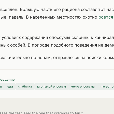
всеяден. Большую часть его рациона составляют на
ые, падаль. В населённых местностях охотно
роется
х условиях содержания опоссумы склонны к каннибал
ных особей. В природе подобного поведения не дем
ключительно по ночам, отправляясь на поиски корма
оведение
ит
еда
клубника
кто такой опоссум
меню опоссума
что ест 
ses the test. Fear the one that pretends to fail it.