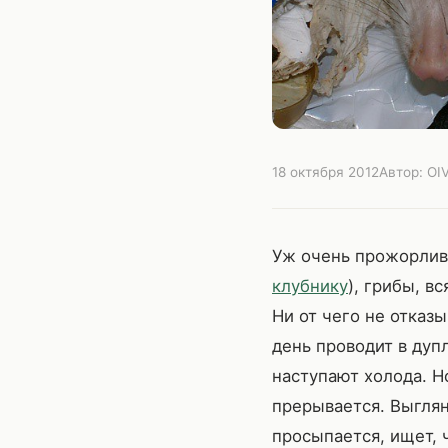
18 октября 2012
Автор: OI
Уж очень прожорлив э
клубнику
), грибы, в
Ни от чего не отказы
день проводит в дупл
Что ест 
наступают холода. Н
прерывается. Выглян
Уж очень прожор
просыпается, ищет, 
(особенно клубни