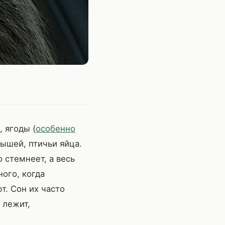
, ягоды (
особенно
мышей, птичьи яйца.
 стемнеет, а весь
ного, когда
т. Сон их часто
 лежит,
: листья, ягоды